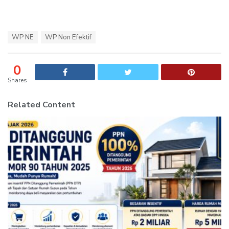
T
WP NE
WP Non Efektif
a
g
s
0
:
Shares
Related Content